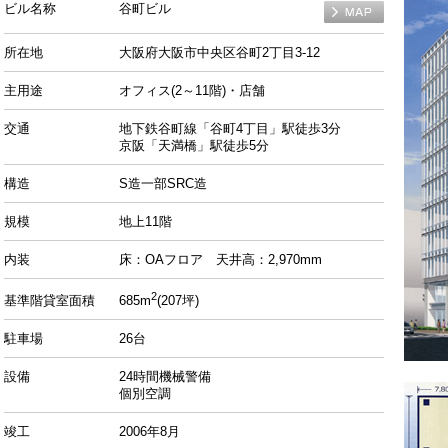
ビル名称
谷町ビル
MAP
所在地
大阪府大阪市中央区谷町2丁目3-12
主用途
オフィス(2～11階)・店舗
交通
地下鉄谷町線「谷町4丁目」駅徒歩3分
京阪「天満橋」駅徒歩5分
構造
S造一部SRC造
規模
地上11階
内装
床：OAフロア 天井高：2,970mm
2
基準階貸室面積
685m
(207坪)
駐車場
26台
設備
24時間機械警備
個別空調
竣工
2006年8月