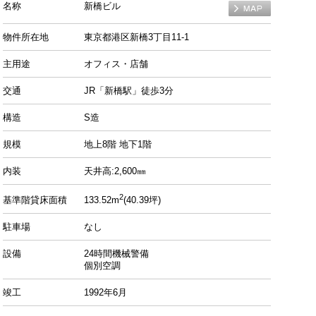
名称
新橋ビル
MAP
物件所在地
東京都港区新橋3丁目11-1
主用途
オフィス・店舗
交通
JR「新橋駅」徒歩3分
構造
S造
規模
地上8階 地下1階
内装
天井高:2,600㎜
2
基準階貸床面積
133.52m
(40.39坪)
駐車場
なし
設備
24時間機械警備
個別空調
竣工
1992年6月