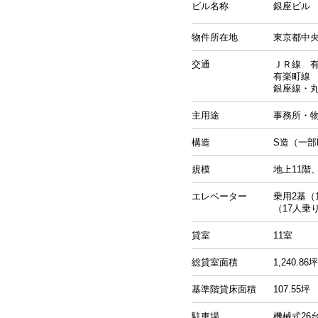
ビル名称
銀座ビル
物件所在地
東京都中央
交通
ＪＲ線 有
有楽町線 
銀座線・
主用途
事務所・
構造
S造（一部
規模
地上11階
エレベーター
乗用2基（
（17人乗
貸室
11室
総貸室面積
1,240.86坪
基準階貸床面積
107.55坪
駐車場
機械式26